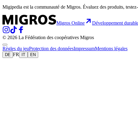
Migipedia est la communauté de Migros. Évaluez des produits, testez-
Migros Online
Développement durabl
© 2026 La Fédération des coopératives Migros
Règles du jeu
Protection des données
Impressum
Mentions légales
FR
DE
IT
EN