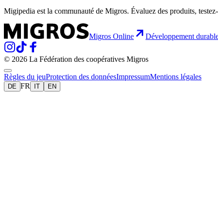
Migipedia est la communauté de Migros. Évaluez des produits, testez-
Migros Online
Développement durabl
© 2026 La Fédération des coopératives Migros
Règles du jeu
Protection des données
Impressum
Mentions légales
FR
DE
IT
EN