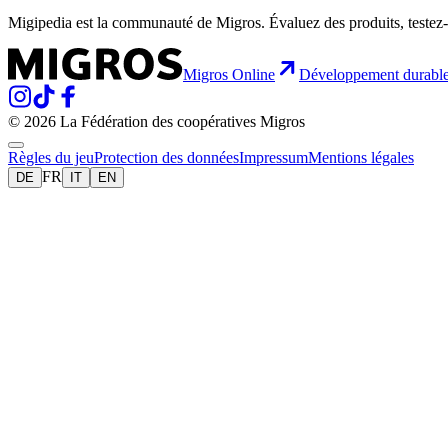
Migipedia est la communauté de Migros. Évaluez des produits, testez-
Migros Online
Développement durabl
© 2026 La Fédération des coopératives Migros
Règles du jeu
Protection des données
Impressum
Mentions légales
FR
DE
IT
EN