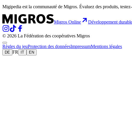
Migipedia est la communauté de Migros. Évaluez des produits, testez-
Migros Online
Développement durabl
© 2026 La Fédération des coopératives Migros
Règles du jeu
Protection des données
Impressum
Mentions légales
FR
DE
IT
EN