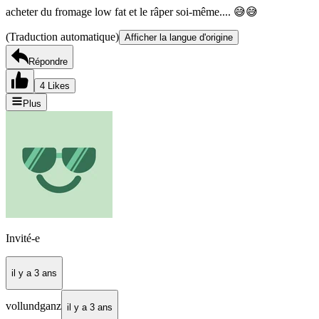
acheter du fromage low fat et le râper soi-même.... 😅😅
(Traduction automatique)
Afficher la langue d'origine
Répondre
4 Likes
Plus
Invité-e
il y a 3 ans
vollundganz
il y a 3 ans