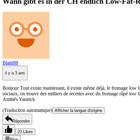
Wann gibt es in der CH endlich Low-Fat-
Blatti88
il y a 3 ans
Bonjour Tout existe maintenant, il existe même déjà, le fromage low fat.
sociaux, on trouve des milliers de recettes avec du fromage râpé low f
Amitiés Yannick
(Traduction automatique)
Afficher la langue d'origine
Répondre
23 Likes
Plus