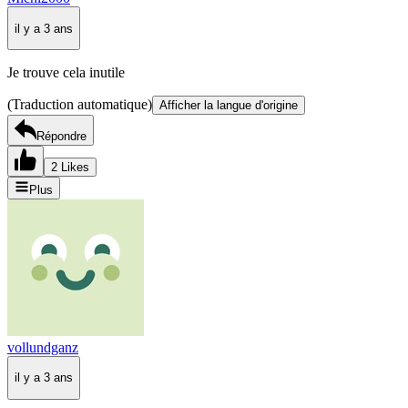
il y a 3 ans
Je trouve cela inutile
(Traduction automatique)
Afficher la langue d'origine
Répondre
2 Likes
Plus
vollundganz
il y a 3 ans