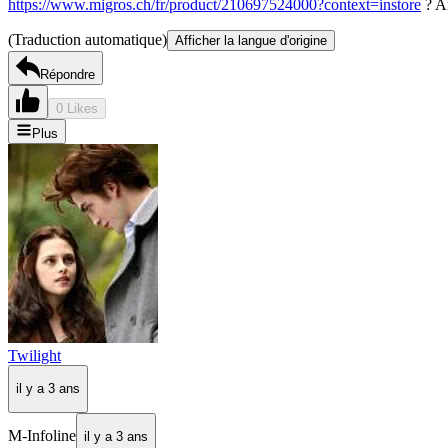
https://www.migros.ch/fr/product/210697524000?context=instore
? Am
(Traduction automatique)
Afficher la langue d'origine
Répondre
0 Likes
Plus
Twilight
il y a 3 ans
M-Infoline
il y a 3 ans