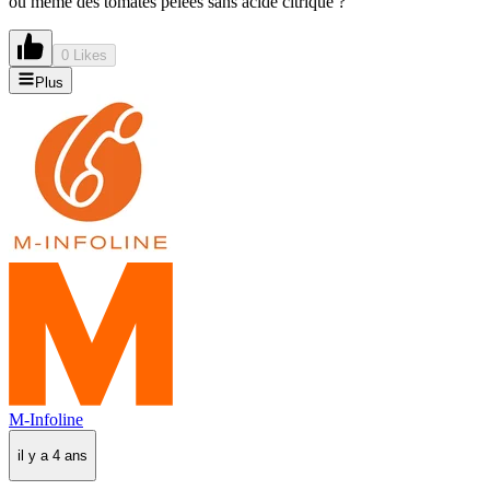
ou même des tomates pelées sans acide citrique ?
0 Likes
Plus
M-Infoline
il y a 4 ans