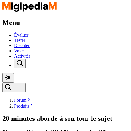
Menu
Évaluer
Tester
Discuter
Voter
Activités
Forum
Produits
20 minutes aborde à son tour le sujet