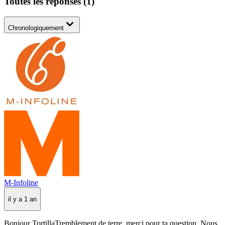
Toutes les réponses
(
1
)
Chronologiquement
M-Infoline
il y a 1 an
Bonjour TortillaTremblement de terre, merci pour ta question. Nous