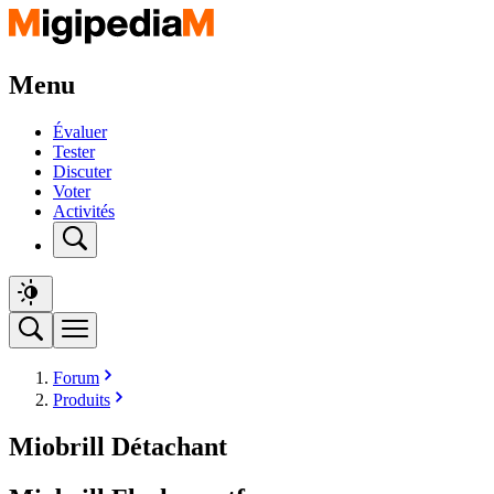
Menu
Évaluer
Tester
Discuter
Voter
Activités
Forum
Produits
Miobrill Détachant