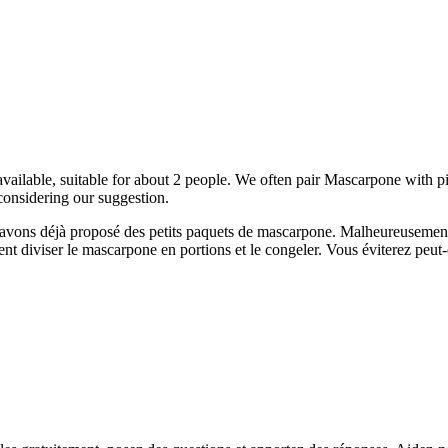
 available, suitable for about 2 people. We often pair Mascarpone with
 considering our suggestion.
ns déjà proposé des petits paquets de mascarpone. Malheureusement, ils
t diviser le mascarpone en portions et le congeler. Vous éviterez peut-ê