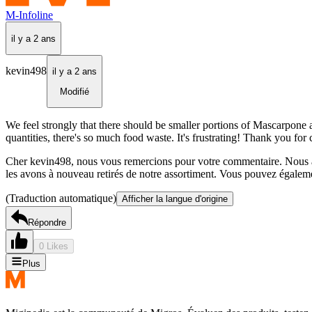
M-Infoline
il y a 2 ans
kevin498
il y a 2 ans
Modifié
We feel strongly that there should be smaller portions of Mascarpone
quantities, there's so much food waste. It's frustrating! Thank you for
Cher kevin498, nous vous remercions pour votre commentaire. Nous avo
les avons à nouveau retirés de notre assortiment. Vous pouvez égalemen
(Traduction automatique)
Afficher la langue d'origine
Répondre
0 Likes
Plus