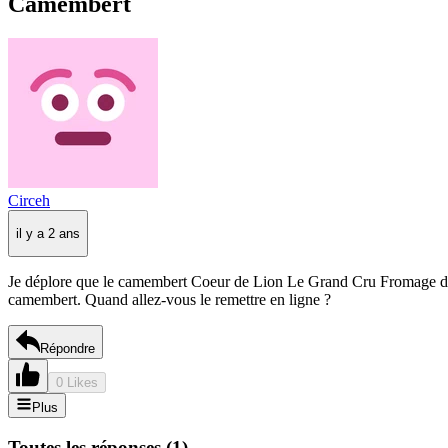
Camembert
Circeh
il y a 2 ans
Je déplore que le camembert Coeur de Lion Le Grand Cru Fromage de Fran
camembert. Quand allez-vous le remettre en ligne ?
Répondre
0 Likes
Plus
Toutes les réponses
(
1
)