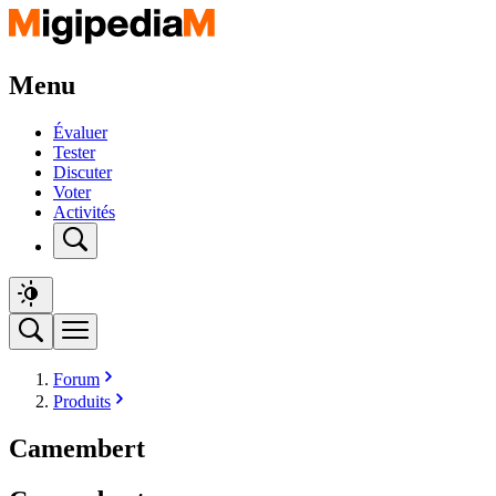
Menu
Évaluer
Tester
Discuter
Voter
Activités
Forum
Produits
Camembert