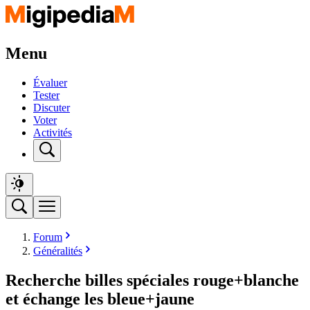
Menu
Évaluer
Tester
Discuter
Voter
Activités
Forum
Généralités
Recherche billes spéciales rouge+blanche
et échange les bleue+jaune