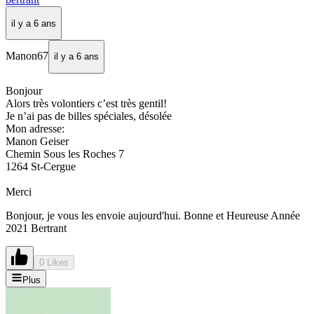
il y a 6 ans
Manon67
il y a 6 ans
Bonjour
Alors très volontiers c’est très gentil!
Je n’ai pas de billes spéciales, désolée
Mon adresse:
Manon Geiser
Chemin Sous les Roches 7
1264 St-Cergue
Merci
Bonjour, je vous les envoie aujourd'hui. Bonne et Heureuse Année
2021 Bertrant
0 Likes
Plus