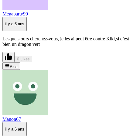
Megaparty90
il y a 6 ans
Lesquels ours cherchez-vous, je les ai peut être contre Kiki,si c’est
bien un dragon vert
0 Likes
Plus
Manon67
il y a 6 ans