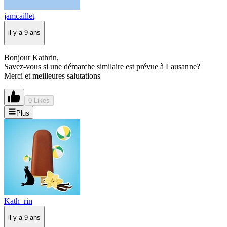
jamcaillet
il y a 9 ans
Bonjour Kathrin,
Savez-vous si une démarche similaire est prévue à Lausanne?
Merci et meilleures salutations
0 Likes
Plus
Kath_rin
il y a 9 ans