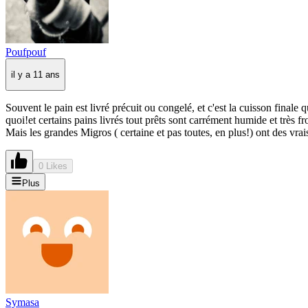
Poufpouf
il y a 11 ans
Souvent le pain est livré précuit ou congelé, et c'est la cuisson finale
quoi!et certains pains livrés tout prêts sont carrément humide et très fr
Mais les grandes Migros ( certaine et pas toutes, en plus!) ont des vrais 
0 Likes
Plus
Symasa