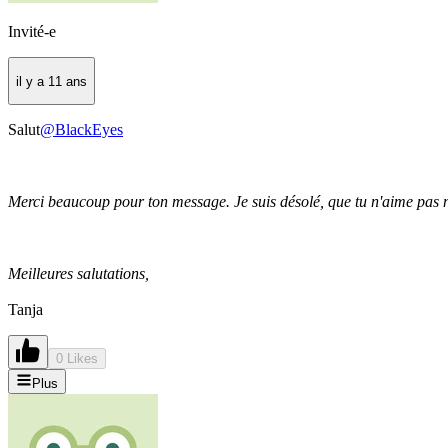
Invité-e
il y a 11 ans
Salut
@BlackEyes
Merci beaucoup pour ton message
. Je suis désolé, que tu n'aime pas 
Meilleures salutations,
Tanja
0 Likes
Plus