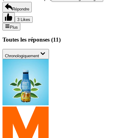
Répondre
3 Likes
Plus
Toutes les réponses
(
11
)
Chronologiquement