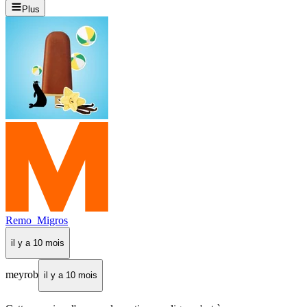
Plus
Remo_Migros
il y a 10 mois
meyrob
il y a 10 mois