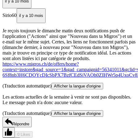
il y a 10 mois
Sirio60
il y a 10 mois
Je reçois toujours le dimanche matin deux notifications push de
l'application ("Actions" ainsi que "Nouveau dans ta Migros") et un
e-mail sur le même sujet. Certes, les liens ne fonctionnent parfois pas
(dimanche dernier, à nouveau pour "Nouveau dans ton Migros"),
mais je trouve en principe ce type de notification idéal. Les actions
sont alors listées ici par catégorie de produits.
https://www.migros.ch/de/offers/home?
context=instore&gad_source=1&gad_campaignid=56341011&g
6Sf8nb3H6CDOYcDIcSbPX7BzfCEdSiVAOh0ZIHWr5p4UxoC
(Traduction automatique)
Afficher la langue d'origine
Les actions actuelles de la semaine à venir ne sont pas disponibles.
Le message push n'a donc aucune valeur.
(Traduction automatique)
Afficher la langue d'origine
Répondre
0 Likes