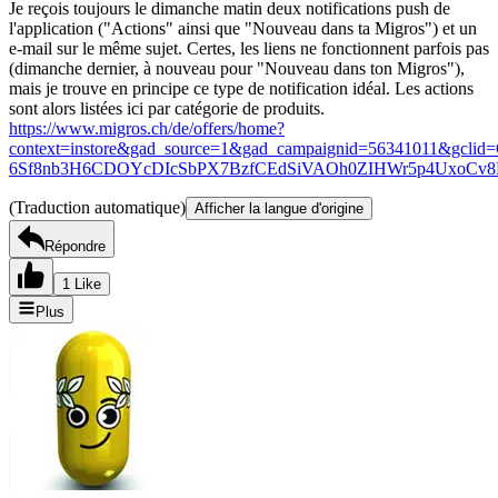
Je reçois toujours le dimanche matin deux notifications push de
l'application ("Actions" ainsi que "Nouveau dans ta Migros") et un
e-mail sur le même sujet. Certes, les liens ne fonctionnent parfois pas
(dimanche dernier, à nouveau pour "Nouveau dans ton Migros"),
mais je trouve en principe ce type de notification idéal. Les actions
sont alors listées ici par catégorie de produits.
https://www.migros.ch/de/offers/home?
context=instore&gad_source=1&gad_campaignid=56341011&g
6Sf8nb3H6CDOYcDIcSbPX7BzfCEdSiVAOh0ZIHWr5p4UxoC
(Traduction automatique)
Afficher la langue d'origine
Répondre
1 Like
Plus