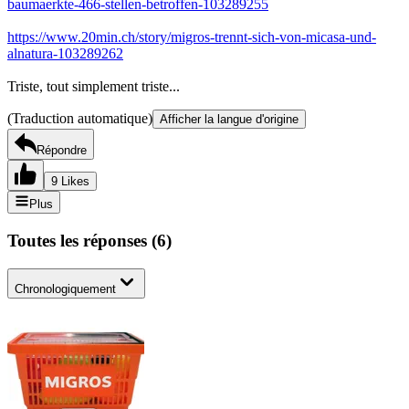
baumaerkte-466-stellen-betroffen-103289255
https://www.20min.ch/story/migros-trennt-sich-von-micasa-und-
alnatura-103289262
Triste, tout simplement triste...
(Traduction automatique)
Afficher la langue d'origine
Répondre
9 Likes
Plus
Toutes les réponses
(
6
)
Chronologiquement