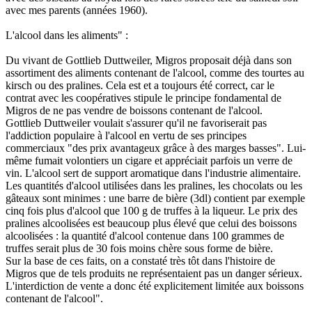
avec mes parents (années 1960).
L'alcool dans les aliments" :
Du vivant de Gottlieb Duttweiler, Migros proposait déjà dans son
assortiment des aliments contenant de l'alcool, comme des tourtes au
kirsch ou des pralines. Cela est et a toujours été correct, car le
contrat avec les coopératives stipule le principe fondamental de
Migros de ne pas vendre de boissons contenant de l'alcool.
Gottlieb Duttweiler voulait s'assurer qu'il ne favoriserait pas
l'addiction populaire à l'alcool en vertu de ses principes
commerciaux "des prix avantageux grâce à des marges basses". Lui-
même fumait volontiers un cigare et appréciait parfois un verre de
vin. L'alcool sert de support aromatique dans l'industrie alimentaire.
Les quantités d'alcool utilisées dans les pralines, les chocolats ou les
gâteaux sont minimes : une barre de bière (3dl) contient par exemple
cinq fois plus d'alcool que 100 g de truffes à la liqueur. Le prix des
pralines alcoolisées est beaucoup plus élevé que celui des boissons
alcoolisées : la quantité d'alcool contenue dans 100 grammes de
truffes serait plus de 30 fois moins chère sous forme de bière.
Sur la base de ces faits, on a constaté très tôt dans l'histoire de
Migros que de tels produits ne représentaient pas un danger sérieux.
L'interdiction de vente a donc été explicitement limitée aux boissons
contenant de l'alcool".