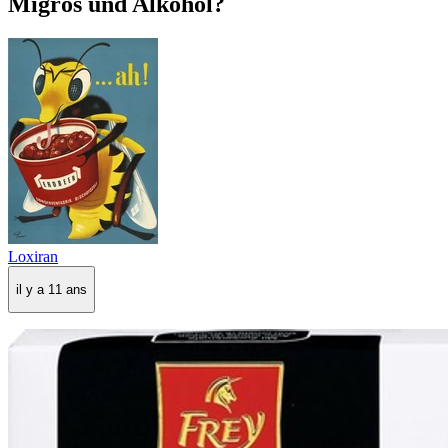
Migros und Alkohol?
Loxiran
il y a 11 ans