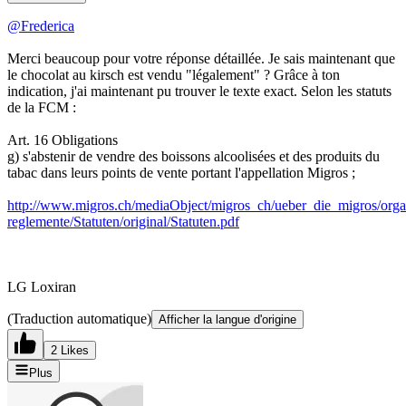
@Frederica
Merci beaucoup pour votre réponse détaillée. Je sais maintenant que
le chocolat au kirsch est vendu "légalement" ? Grâce à ton
indication, j'ai maintenant pu trouver le texte exact. Selon les statuts
de la FCM :
Art. 16 Obligations
g) s'abstenir de vendre des boissons alcoolisées et des produits du
tabac dans leurs points de vente portant l'appellation Migros ;
http://www.migros.ch/mediaObject/migros_ch/ueber_die_migros/organi
reglemente/Statuten/original/Statuten.pdf
LG Loxiran
(Traduction automatique)
Afficher la langue d'origine
2 Likes
Plus