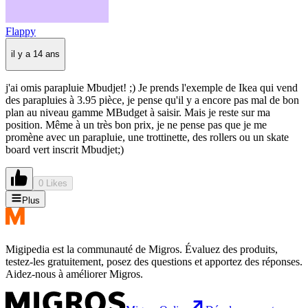
Flappy
il y a 14 ans
j'ai omis parapluie Mbudjet! ;) Je prends l'exemple de Ikea qui vend
des parapluies à 3.95 pièce, je pense qu'il y a encore pas mal de bon
plan au niveau gamme MBudget à saisir. Mais je reste sur ma
position. Même à un très bon prix, je ne pense pas que je me
promène avec un parapluie, une trottinette, des rollers ou un skate
board vert inscrit Mbudjet;)
0 Likes
Plus
Migipedia est la communauté de Migros. Évaluez des produits,
testez-les gratuitement, posez des questions et apportez des réponses.
Aidez-nous à améliorer Migros.