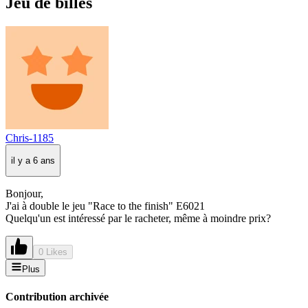
Jeu de billes
Chris-1185
il y a 6 ans
Bonjour,
J'ai à double le jeu "Race to the finish" E6021
Quelqu'un est intéressé par le racheter, même à moindre prix?
0 Likes
Plus
Contribution archivée