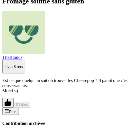
Fromage soufflé sans gluten
TheBlonds
il y a 8 ans
Est-ce que quelqu'un sait où trouver les Cheesepop ? Il paraît que c'e
conservateurs.
Merci :-)
0 Likes
Plus
Contribution archivée