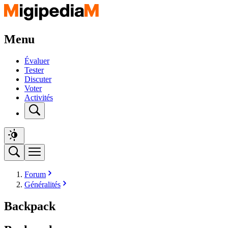
Menu
Évaluer
Tester
Discuter
Voter
Activités
Forum
Généralités
Backpack