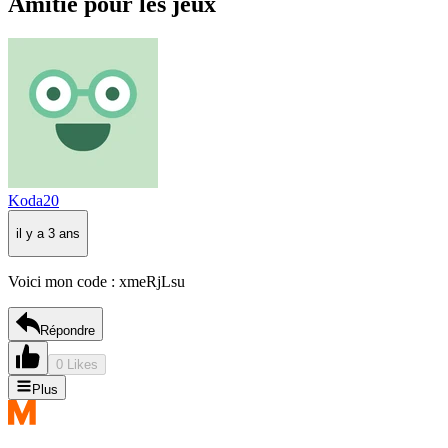
Amitié pour les jeux
Koda20
il y a 3 ans
Voici mon code : xmeRjLsu
Répondre
0 Likes
Plus