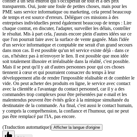
confier à un seul endroit qui s'occuperait de tout et à des prix
transparents. Oui, juste une foule de petites choses, mais pour les
PME sans service informatique ou marketing, cela prend beaucoup
de temps et est source d'erreurs. Déléguer ces missions à des
entreprises individuelles prend également beaucoup de temps : Lire
chaque contrat, en discuter, l'adapter, surveiller les délais, contrôler
le résultat. Mis à part cela, j'aurais encore plein d'autres idées sur ce
que l'on pourrait faire avec la surface de vente gagnée. Mais l'idée
d'un service informatique et comptable me serait d'un grand secours
dans mon cas. Il est possible qu'un tel service existe déjà - dans ce
cas, n'hésitez pas à m'envoyer le lien. Il est possible que mon idée
soit totalement illusoire et irréalisable dans la réalité, c'est possible.
Mais il se peut qu'il y ait d'autres personnes pour qui ces choses
tiennent à cœur et qui pourraient consacrer du temps à leur
développement afin de rendre l'impossible réalisable et de combler le
vide. On peut acheter des produits en ligne, le service avec contact
avec la clientèle a l'avantage du contact personnel, car il y a des
commandes trop complexes pour être présentées par e-mail et les
malentendus peuvent être évités grâce à la mimique simultanée du
destinataire de la commande. Au final, c'est aussi le contact humain,
y compris la compréhension, la confiance et l'humour, qui ne peut
pas être remplacé par l'IA, pas encore.
(Traduction automatique)
Afficher la langue d'origine