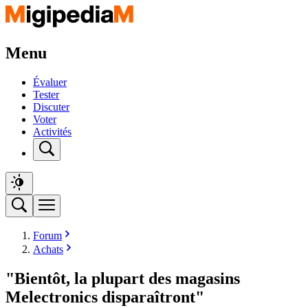
Menu
Évaluer
Tester
Discuter
Voter
Activités
Forum
Achats
"Bientôt, la plupart des magasins
Melectronics disparaîtront"