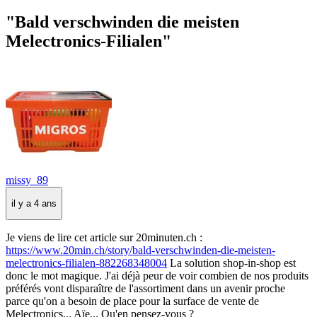
"Bald verschwinden die meisten
Melectronics-Filialen"
missy_89
il y a 4 ans
Je viens de lire cet article sur 20minuten.ch :
https://www.20min.ch/story/bald-verschwinden-die-meisten-
melectronics-filialen-882268348004
La solution shop-in-shop est
donc le mot magique. J'ai déjà peur de voir combien de nos produits
préférés vont disparaître de l'assortiment dans un avenir proche
parce qu'on a besoin de place pour la surface de vente de
Melectronics... Aïe... Qu'en pensez-vous ?