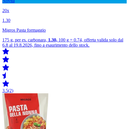
Novità
20x
1.30
Migros Pasta formaggio
175 g, per es. carbonara,
1.30,
100 g = 0.74, offerta valida solo dal
6.8 al 19.8.2026, fino a esaurimento dello stock.
3.5
(2)