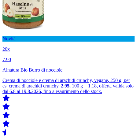
Novità
20x
7.90
Alnatura Bio Burro di nocciole
Crema di nocciole e crema di arachidi crunchy, vegane, 250 g, per
es. crema di arachidi crunchy,
2.95,
100 g = 1.18, offerta valida solo
dal 6.8 al 19.8.2026, fino a esaurimento dello stock.