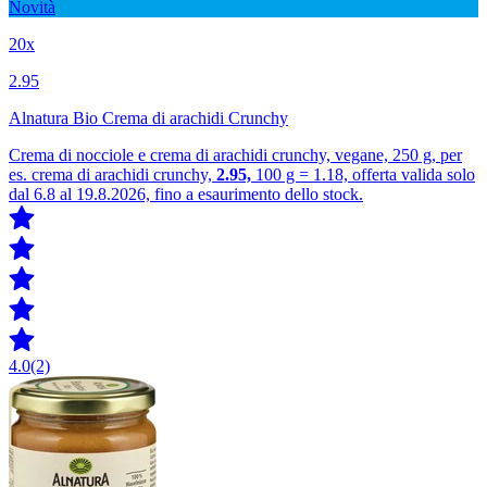
Novità
20x
2.95
Alnatura Bio Crema di arachidi Crunchy
Crema di nocciole e crema di arachidi crunchy, vegane, 250 g, per
es. crema di arachidi crunchy,
2.95,
100 g = 1.18, offerta valida solo
dal 6.8 al 19.8.2026, fino a esaurimento dello stock.
4.0
(2)