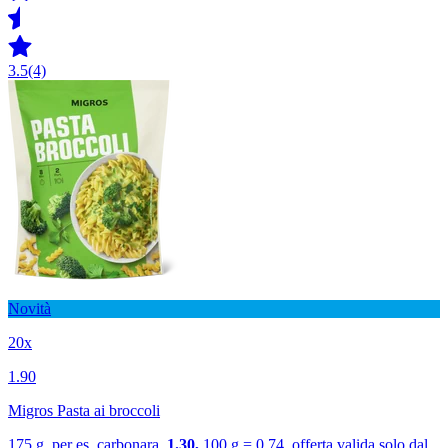
3.5
(4)
Novità
20x
1.90
Migros Pasta ai broccoli
175 g, per es. carbonara,
1.30,
100 g = 0.74, offerta valida solo dal