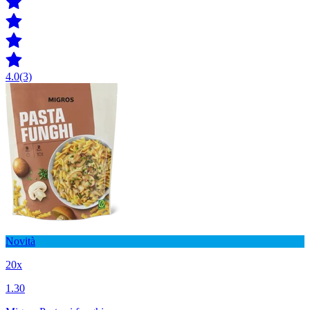
4.0
(3)
Novità
20x
1.30