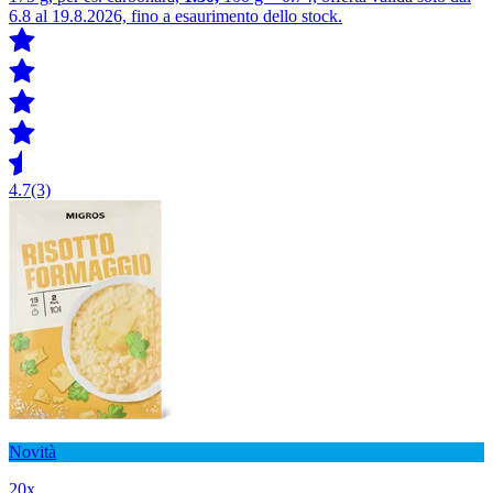
6.8 al 19.8.2026, fino a esaurimento dello stock.
4.7
(3)
Novità
20x