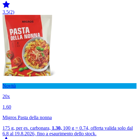
3.5
(2)
Novità
20x
1.60
Migros Pasta della nonna
175 g, per es. carbonara,
1.30,
100 g = 0.74, offerta valida solo dal
6.8 al 19.8.2026, fino a esaurimento dello stock.