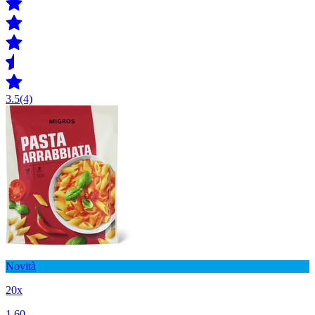
3.5
(4)
Novità
20x
1.60