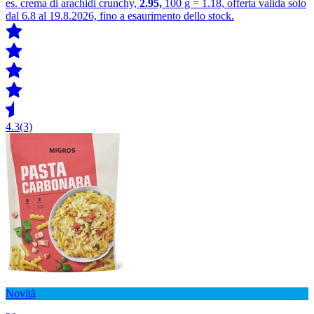
es. crema di arachidi crunchy,
2.95,
100 g = 1.18, offerta valida solo
dal 6.8 al 19.8.2026, fino a esaurimento dello stock.
4.3
(3)
Novità