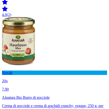
4.0
(2)
Novità
20x
7.90
Alnatura Bio Burro di nocciole
Crema di nocciole e crema di arachidi crunchy, vegane, 250 g, per