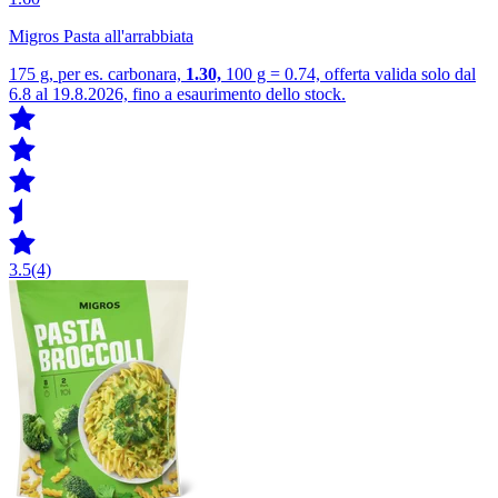
Migros Pasta all'arrabbiata
175 g, per es. carbonara,
1.30,
100 g = 0.74, offerta valida solo dal
6.8 al 19.8.2026, fino a esaurimento dello stock.
3.5
(4)