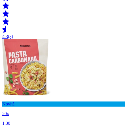
4.3
(3)
Novità
20x
1.30