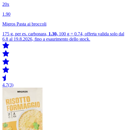
20x
1.90
Migros Pasta ai broccoli
175 g, per es. carbonara,
1.30,
100 g = 0.74, offerta valida solo dal
6.8 al 19.8.2026, fino a esaurimento dello stock.
4.7
(3)