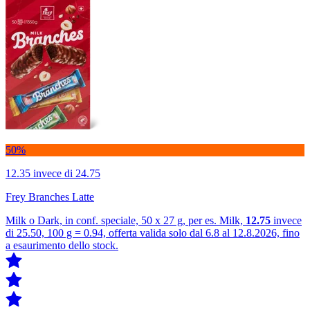
50%
12.35
invece di 24.75
Frey Branches Latte
Milk o Dark, in conf. speciale, 50 x 27 g, per es. Milk,
12.75
invece
di 25.50, 100 g = 0.94, offerta valida solo dal 6.8 al 12.8.2026, fino
a esaurimento dello stock.