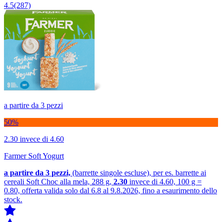
4.5
(287)
a partire da 3 pezzi
50%
2.30
invece di 4.60
Farmer Soft Yogurt
a partire da 3
pezzi,
(barrette singole escluse), per es. barrette ai
cereali Soft Choc alla mela, 288 g,
2.30
invece di 4.60, 100 g =
0.80, offerta valida solo dal 6.8 al 9.8.2026, fino a esaurimento dello
stock.