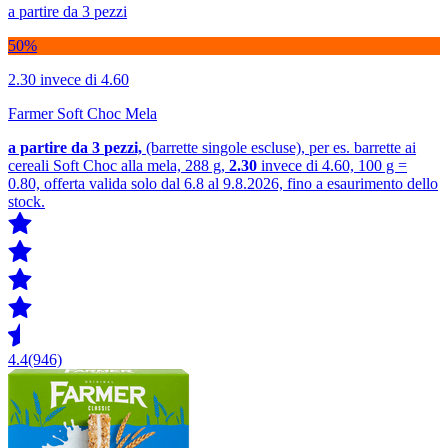
a partire da 3 pezzi
50%
2.30
invece di 4.60
Farmer Soft Choc Mela
a partire da 3
pezzi,
(barrette singole escluse), per es. barrette ai
cereali Soft Choc alla mela, 288 g,
2.30
invece di 4.60, 100 g =
0.80, offerta valida solo dal 6.8 al 9.8.2026, fino a esaurimento dello
stock.
4.4
(946)