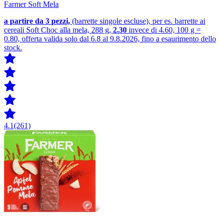
Farmer Soft Mela
a partire da 3
pezzi,
(barrette singole escluse), per es. barrette ai
cereali Soft Choc alla mela, 288 g,
2.30
invece di 4.60, 100 g =
0.80, offerta valida solo dal 6.8 al 9.8.2026, fino a esaurimento dello
stock.
4.1
(261)