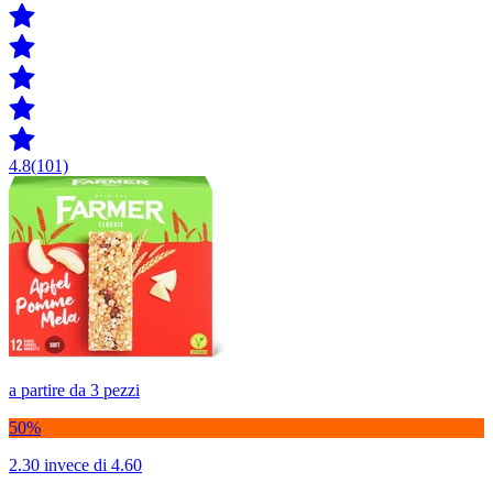
4.8
(101)
a partire da 3 pezzi
50%
2.30
invece di 4.60