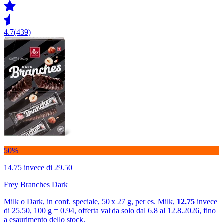
4.7
(439)
50%
14.75
invece di 29.50
Frey Branches Dark
Milk o Dark, in conf. speciale, 50 x 27 g, per es. Milk,
12.75
invece
di 25.50, 100 g = 0.94, offerta valida solo dal 6.8 al 12.8.2026, fino
a esaurimento dello stock.