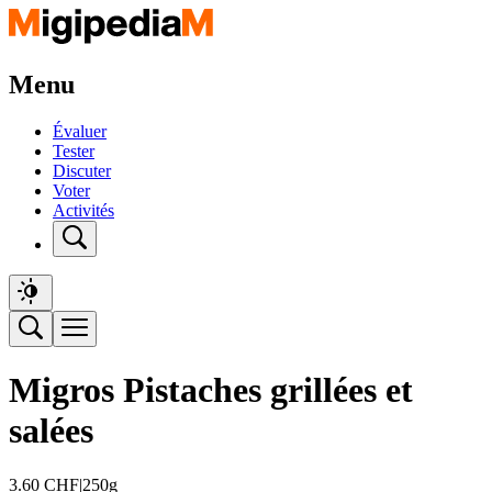
Menu
Évaluer
Tester
Discuter
Voter
Activités
Migros Pistaches grillées et
salées
3.60
CHF
|
250g