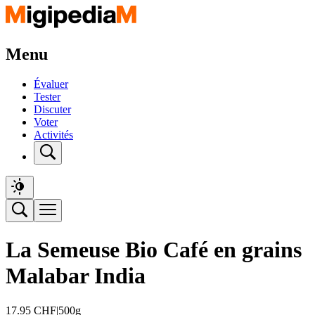
Menu
Évaluer
Tester
Discuter
Voter
Activités
La Semeuse Bio Café en grains
Malabar India
17.95
CHF
|
500g