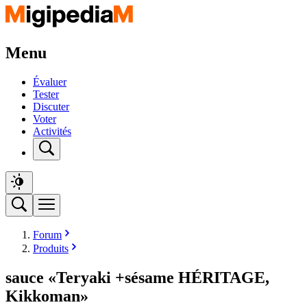
Menu
Évaluer
Tester
Discuter
Voter
Activités
Forum
Produits
sauce «Teryaki +sésame HÉRITAGE,
Kikkoman»