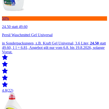
50%
24.50
statt 49.60
Persil Waschmittel Gel Universal
in Sonderpackungen, z.B. Kraft Gel Universal, 3.6 Liter,
24.50
statt
49.60, 1 l = 6.81, Angebot gilt nur vom 6.8. bis 19.8.2026, solange
Vorrat.
4.8
(22)