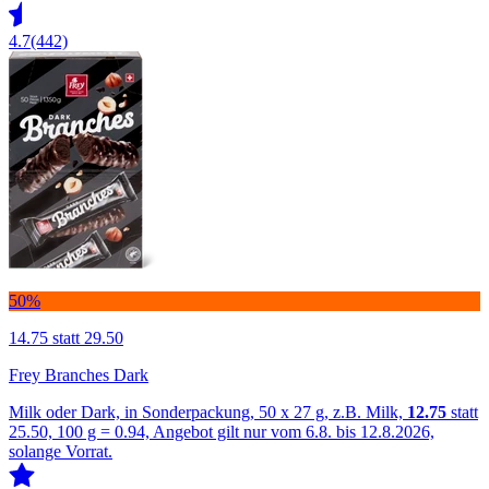
4.7
(442)
50%
14.75
statt 29.50
Frey Branches Dark
Milk oder Dark, in Sonderpackung, 50 x 27 g, z.B. Milk,
12.75
statt
25.50, 100 g = 0.94, Angebot gilt nur vom 6.8. bis 12.8.2026,
solange Vorrat.