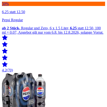
50%
6.25
statt 12.50
Pepsi Regular
ab 2
Stück,
Regular und Zero, 6 x 1.5 Liter,
6.25
statt 12.50, 100
ml = 0.07, Angebot gilt nur vom 6.8. bis 12.8.2026, solange Vorrat.
4.2
(70)