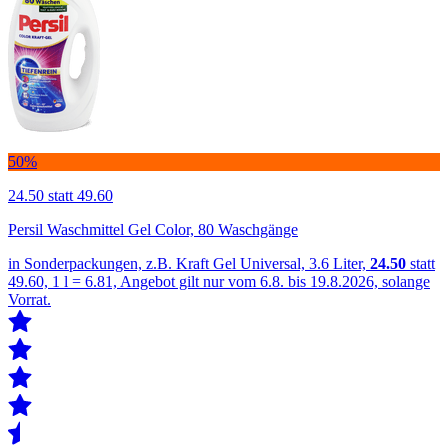
50%
24.50
statt 49.60
Persil Waschmittel Gel Color, 80 Waschgänge
in Sonderpackungen, z.B. Kraft Gel Universal, 3.6 Liter,
24.50
statt
49.60, 1 l = 6.81, Angebot gilt nur vom 6.8. bis 19.8.2026, solange
Vorrat.