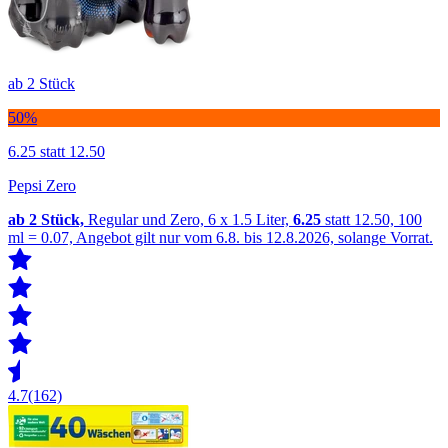
ab 2 Stück
50%
6.25
statt 12.50
Pepsi Zero
ab 2
Stück,
Regular und Zero, 6 x 1.5 Liter,
6.25
statt 12.50, 100
ml = 0.07, Angebot gilt nur vom 6.8. bis 12.8.2026, solange Vorrat.
4.7
(162)