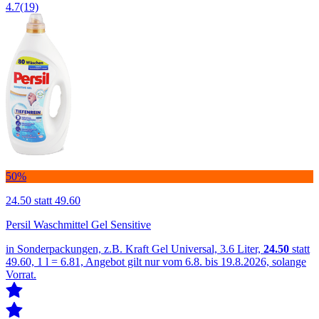
4.7
(19)
50%
24.50
statt 49.60
Persil Waschmittel Gel Sensitive
in Sonderpackungen, z.B. Kraft Gel Universal, 3.6 Liter,
24.50
statt
49.60, 1 l = 6.81, Angebot gilt nur vom 6.8. bis 19.8.2026, solange
Vorrat.