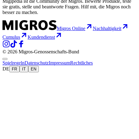
Migipedia ist die Community der Migros. Bewerte Produkte, teste
sie gratis, stelle und beantworte Fragen. Hilf mit, die Migros noch
besser zu machen.
Migros Online
Nachhaltigkeit
Cumulus
Kundendienst
© 2026 Migros-Genossenschafts-Bund
Spielregeln
Datenschutz
Impressum
Rechtliches
DE
FR
IT
EN