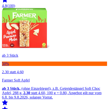
4.8
(100)
ab 3 Stück
50%
2.30
statt 4.60
Farmer Soft Apfel
ab 3
Stück,
(ohne Einzelriegel), z.B. Getreidestängel Soft Choc
Apfel, 288 g,
2.30
statt 4.60, 100 g = 0.80, Angebot gilt nur vom
6.8. bis 9.8.2026, solange Vorrat.