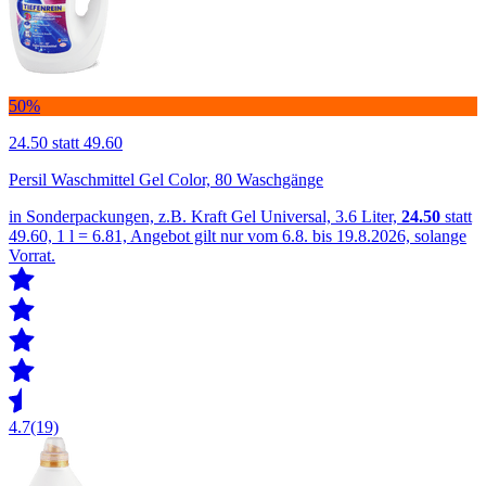
50%
24.50
statt 49.60
Persil Waschmittel Gel Color, 80 Waschgänge
in Sonderpackungen, z.B. Kraft Gel Universal, 3.6 Liter,
24.50
statt
49.60, 1 l = 6.81, Angebot gilt nur vom 6.8. bis 19.8.2026, solange
Vorrat.
4.7
(19)