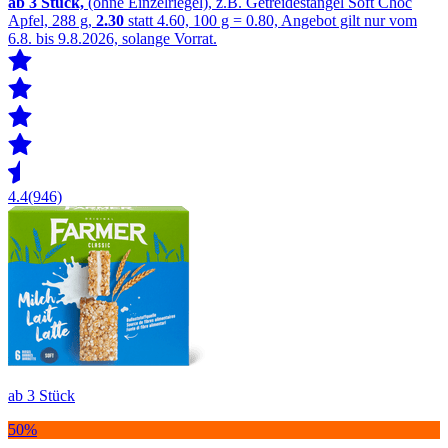
ab 3
Stück,
(ohne Einzelriegel), z.B. Getreidestängel Soft Choc
Apfel, 288 g,
2.30
statt 4.60, 100 g = 0.80, Angebot gilt nur vom
6.8. bis 9.8.2026, solange Vorrat.
4.4
(946)
ab 3 Stück
50%