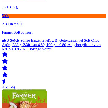
ab 3 Stück
50%
2.30
statt 4.60
Farmer Soft Joghurt
ab 3
Stück,
(ohne Einzelriegel), z.B. Getreidestängel Soft Choc
Apfel, 288 g,
2.30
statt 4.60, 100 g = 0.80, Angebot gilt nur vom
6.8. bis 9.8.2026, solange Vorrat.
4.5
(156)