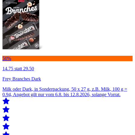
50%
14.75
statt 29.50
Frey Branches Dark
Milk oder Dark, in Sonderpackung, 50 x 27 g, z.B. Milk, 100 g =
0.94, Angebot gilt nur vom 6.8. bis 12.8.2026, solange Vorrat.