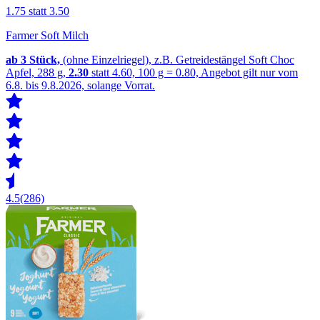
1.75
statt 3.50
Farmer Soft Milch
ab 3
Stück,
(ohne Einzelriegel), z.B. Getreidestängel Soft Choc
Apfel, 288 g,
2.30
statt 4.60, 100 g = 0.80, Angebot gilt nur vom
6.8. bis 9.8.2026, solange Vorrat.
4.5
(286)