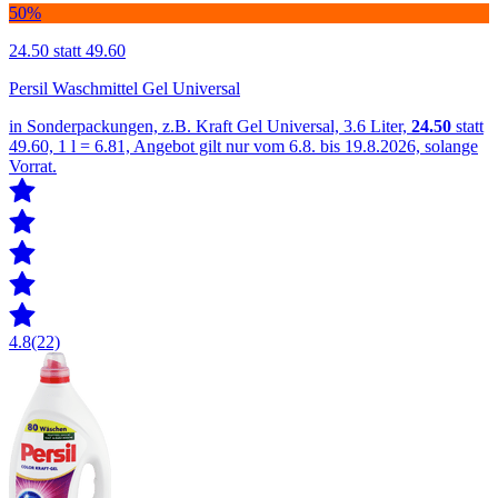
50%
24.50
statt 49.60
Persil Waschmittel Gel Universal
in Sonderpackungen, z.B. Kraft Gel Universal, 3.6 Liter,
24.50
statt
49.60, 1 l = 6.81, Angebot gilt nur vom 6.8. bis 19.8.2026, solange
Vorrat.
4.8
(22)