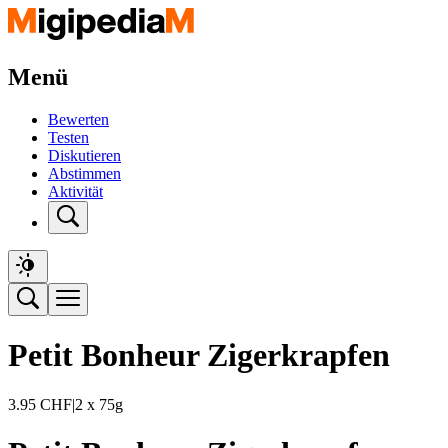
Menü
Bewerten
Testen
Diskutieren
Abstimmen
Aktivität
Petit Bonheur Zigerkrapfen
3.95
CHF
|
2 x 75g