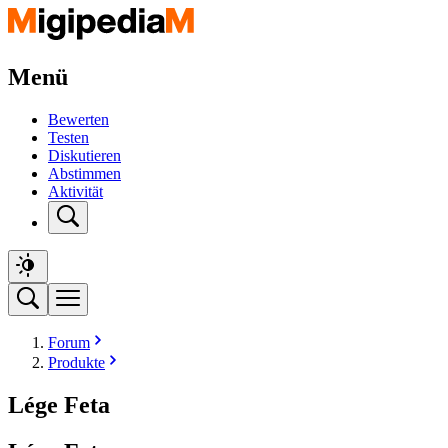
Menü
Bewerten
Testen
Diskutieren
Abstimmen
Aktivität
Forum
Produkte
Lége Feta