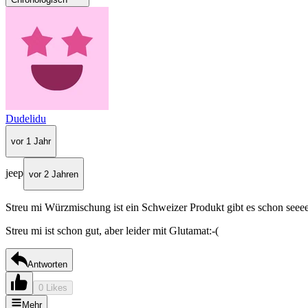
Dudelidu
vor 1 Jahr
jeep
vor 2 Jahren
Streu mi Würzmischung ist ein Schweizer Produkt gibt es schon seeee
Streu mi ist schon gut, aber leider mit Glutamat:-(
Antworten
0 Likes
Mehr