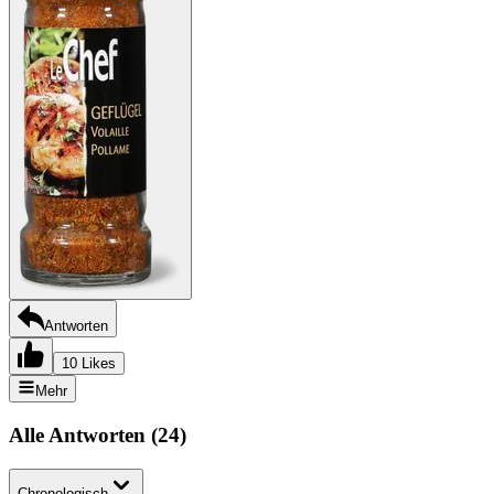
Antworten
10 Likes
Mehr
Alle Antworten
(
24
)
Chronologisch