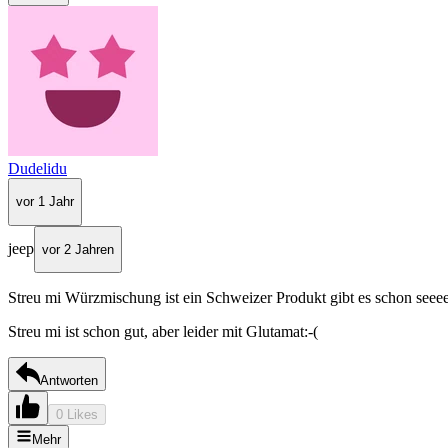
Dudelidu
vor 1 Jahr
jeep
vor 2 Jahren
Streu mi Würzmischung ist ein Schweizer Produkt gibt es schon seeee
Streu mi ist schon gut, aber leider mit Glutamat:-(
Antworten
0 Likes
Mehr