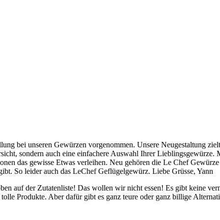
ung bei unseren Gewürzen vorgenommen. Unsere Neugestaltung zielt dar
rsicht, sondern auch eine einfachere Auswahl Ihrer Lieblingsgewürze. M
ationen das gewisse Etwas verleihen. Neu gehören die Le Chef Gewürz
gibt. So leider auch das LeChef Geflügelgewürz. Liebe Grüsse, Yann
n auf der Zutatenliste! Das wollen wir nicht essen! Es gibt keine ver
olle Produkte. Aber dafür gibt es ganz teure oder ganz billige Alternat