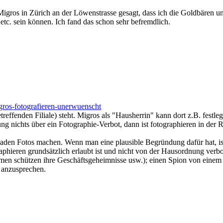
igros in Zürich an der Löwenstrasse gesagt, dass ich die Goldbären u
etc. sein können. Ich fand das schon sehr befremdlich.
migros-fotografieren-unerwuenscht
ffenden Filiale) steht. Migros als "Hausherrin" kann dort z.B. festleg
g nichts über ein Fotographie-Verbot, dann ist fotographieren in der R
 Laden Fotos machen. Wenn man eine plausible Begründung dafür hat, i
graphieren grundsätzlich erlaubt ist und nicht von der Hausordnung ver
irmen schützen ihre Geschäftsgeheimnisse usw.); einen Spion von eine
 anzusprechen.