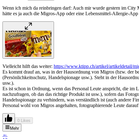
Wenn ich mich da reinbringen darf: Auch mir wurde gestern im City M
hätte es ja auch die Migros-App oder eine Lebensmittel-Allergie-App 
Vielleicht hilft das weiter:
https://www.ktipp.ch/artikel/artikeldetail/
Es kommt drauf an, was in der Hausordnung von Migros (bzw. der betre
(Persönlichkeitsschutz, Handelspionage usw.). Steht in der Hausordnun
usw.).
Es ist schon in Ordnung, wenn das Personal Leute anspricht, die im
nachzufragen, ob das das richtige Produkt ist usw.), sofern das Foto
Handelsspionage zu verhindern, was verständlich ist (auch andere F
Personal wohl von Migros angehalten, fotographierende Leute darauf
0 Likes
Mehr
←